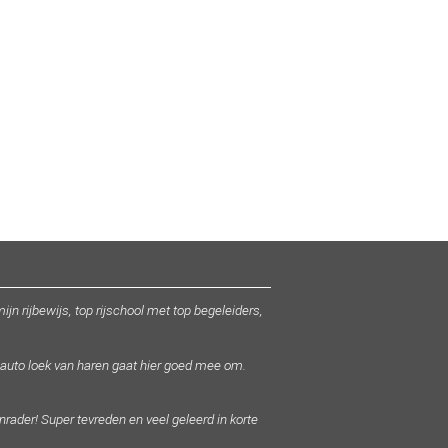
n rijbewijs, top rijschool met top begeleiders,
de auto loek van haren gaat hier goed mee om.
nrader! Super tevreden en veel geleerd in korte