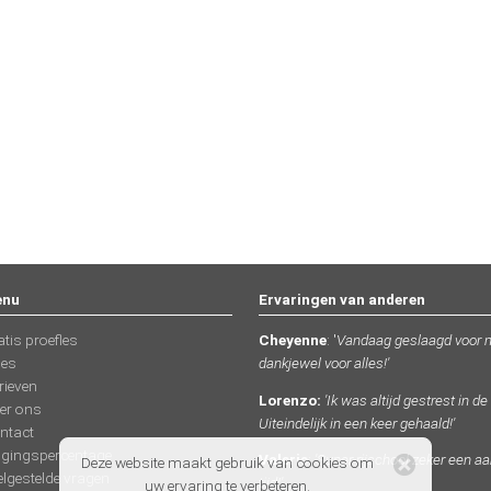
nu
Ervaringen van anderen
atis proefles
Cheyenne
: '
Vandaag geslaagd voor mij
les
dankjewel voor alles!'
rieven
Lorenzo:
'Ik was altijd gestrest in 
er ons
Uiteindelijk in een keer gehaald!'
ntact
agingspercentage
Valerie
:
'Super rijschool zeker een aa
Deze website maakt gebruik van cookies om
elgestelde vragen
tijd!'
uw ervaring te verbeteren.