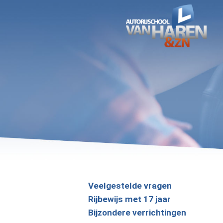
Ga
direct
naar
de
hoofdinhoud
van
deze
pagina.
Veelgestelde vragen
Rijbewijs met 17 jaar
Bijzondere verrichtingen