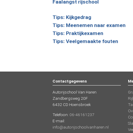
Faalangst rijschool
Tips: Kijkgedrag
Tips: Meenemen naar examen
Tips: Praktijkexamen
Tips: Veelgemaakte fouten
Contactgegevens
Me
Autorijschool Van Haren
Gr
Zandbergsweg 20F
Rij
6432 CD Hoensbroek
Ta
Ov
Telefoon:
06-46161237
Co
E-mail:
Sl
info@autorijschoolvanharen.nl
Ve