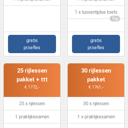
1 x tussentijdse toets
Tip
gratis
gratis
proefles
proefles
25 rijlessen
30 rijlessen
pakket + ttt
pakket
€ 1772,-
€ 1761,-
25 x rijlessen
30 x rijlessen
1 praktijkexamen
1 x praktijkexamen