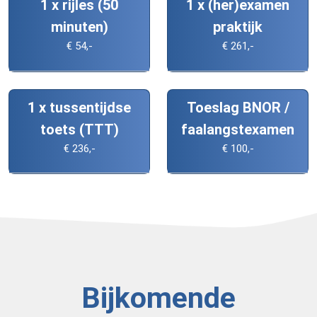
1 x rijles (50
1 x (her)examen
minuten)
praktijk
€ 54,-
€ 261,-
1 x tussentijdse
Toeslag BNOR /
toets (TTT)
faalangstexamen
€ 236,-
€ 100,-
Bijkomende